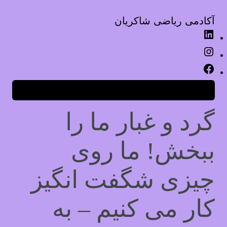
آکادمی ریاضی شاکریان
لینکداین
اینستاگرم
فیس‌بوک
ورود
گرد و غبار ما را
ببخش! ما روی
چیزی شگفت انگیز
کار می کنیم – به