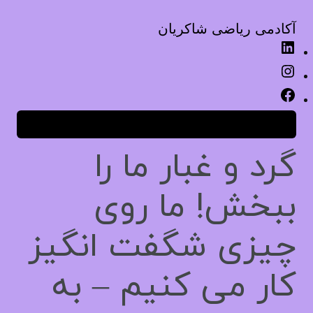
آکادمی ریاضی شاکریان
لینکداین
اینستاگرم
فیس‌بوک
ورود
گرد و غبار ما را
ببخش! ما روی
چیزی شگفت انگیز
کار می کنیم – به